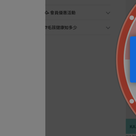
🥳 會員優惠活動
❓毛孩健康知多少
KA
米香
狗零
NT$
價🔥