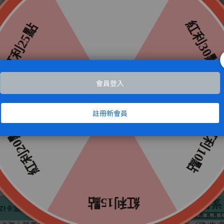
ZI卡滋｜天然無色素潔牙骨/潔牙
KAZI卡滋｜海鮮系列 全犬寵物
系列 台灣製 寵物食品 寵物零食
零食 寵物零食 狗零食 台灣製造
食 潔牙骨 潔牙棒 潔牙點心 (加購
(加購價🔥)
125
NT$149
NT$125
NT$149
)