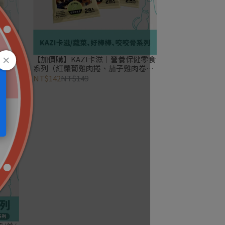
純肉
【加價購】KAZI卡滋｜營養保健零食
 現貨
系列（紅蘿蔔雞肉捲、茄子雞肉卷、
南瓜雞肉捲、清新嚼齒潔片）
NT$142
NT$149