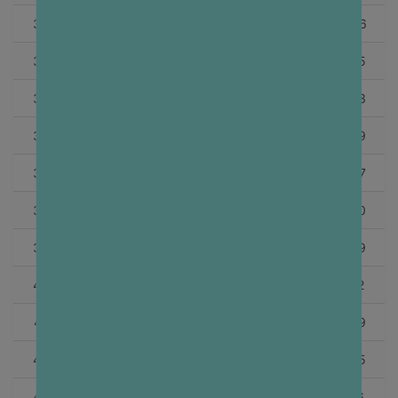
33
#3594
李X君
0933XXX056
34
#3491
曾X豪
0981XXX885
35
#3647
賴X憲
0925XXX893
36
#3595
葉X育
0935XXX819
37
#3516
江X忠
0958XXX797
38
#3506
陳X如
0968XXX520
39
#3630
芯X
0986XXX679
40
#3431
高X尹
0910XXX712
41
#3483
蔡X華
0933XXX789
42
#3513
劉X潔
0915XXX385
43
#3622
傅X珊
0971XXX616