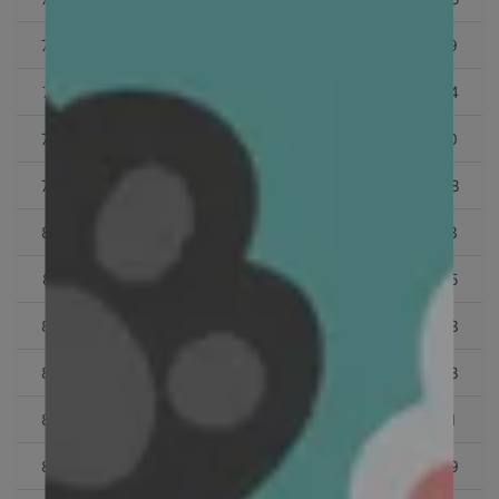
76
#3640
趙X英
0976XXX749
77
#3523
江X銜
0975XXX854
78
#3589
張X菁
0910XXX520
79
#3489
詹X婷
0983XXX908
80
#3552
陳X蕾
0923XXX713
81
#3611
周X甄
0930XXX165
82
#3441
余X玲
0937XXX483
83
#3459
尹X涵
0930XXX878
84
#3547
吳X涵
0921XXX261
85
#3469
儲X婉
0937XXX889