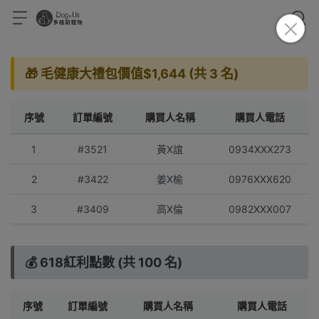
🎁 毛健康大禮包價值$1,644 (共 3 名)
序號
訂單編號
購買人名稱
購買人電話
1
#3521
黃X誼
0934XXX273
2
#3422
姜X榆
0976XXX620
3
#3409
高X倫
0982XXX007
💰 618紅利點數 (共 100 名)
序號
訂單編號
購買人名稱
購買人電話