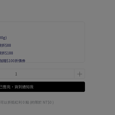
0g)
折$88
折$188
8加贈$100折價券
生菌79折】
已售完，貨到通知我
 」可以折抵紅利
0
點 (約等於
NT$0
)