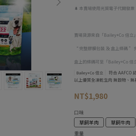
🌲 本賣場使用光貿電子代開發票
賣場貨源來自「Bailey+Co 倍
“ 完整膠膜包裝 及 盒上條碼 ”
盒上的條碼可至「Bailey+Co
符合 AAFC
Bailey+Co 倍立
以上優質全凍乾生肉 無穀物、無
NT$1,980
口味
草飼羊肉
草飼牛肉
重量