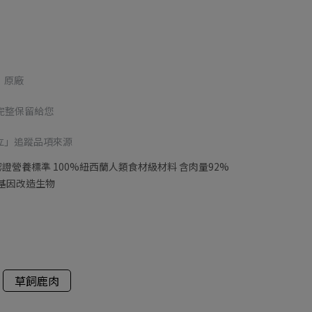
立」原廠
 完整保留給您
 倍立」追蹤品項來源
O 認證營養標準 100%紐西蘭人類食材級材料 含肉量92%
基因改造生物
草飼鹿肉