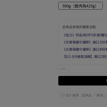
500g（鹿肉為425g）
此商品參與的優惠活動
《倍立》同品項2件5折(乾糧50
《炎夏萌寵守護祭》滿$1200現
《炎夏萌寵守護祭》滿$1888現
【8/1-8/9爸氣加碼】滿$228
【8/1-8/9 下單加購毛健康益
加入最愛
此商品 「 最高