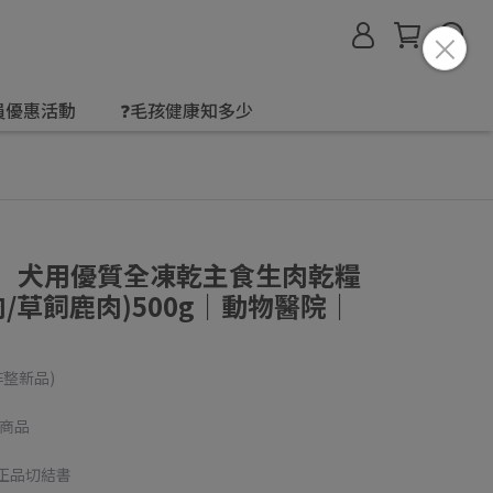
會員優惠活動
❓毛孩健康知多少
 倍立】犬用優質全凍乾主食生肉乾糧
/草飼鹿肉)500g｜動物醫院｜
非整新品)
期商品
皮正品切結書