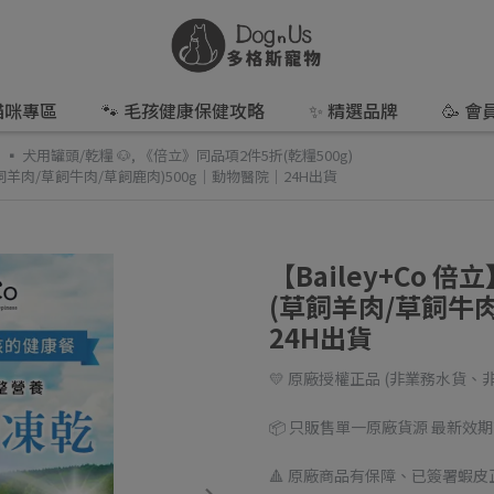
 貓咪專區
🐾 毛孩健康保健攻略
✨ 精選品牌
🥳 
,
▪️ 犬用罐頭/乾糧 🐶
,
《倍立》同品項2件5折(乾糧500g)
飼羊肉/草飼牛肉/草飼鹿肉)500g｜動物醫院｜24H出貨
【Bailey+Co
(草飼羊肉/草飼牛肉
24H出貨
💛 原廠授權正品 (非業務水貨、
📦 只販售單一原廠貨源 最新效
🔺 原廠商品有保障、已簽署蝦