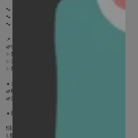
🐾 官方網站：odout.com
🐾 商品名稱：低敏植萃耳清淨
🐾 商品規格：200ml
📌 商品特色：
🌿98%天然成分🌿通過ECOCERT認證!!
✨ 舒緩力-化妝品級精華活性成分
✨ 溶解力-絕佳水稠比例，溶解效果看得到
✨ 除臭力-乾淨無味一整週
🔸主要原物料及添加物：
🌿植物萃取蘭花萃取液：舒緩耳道肌膚
🌿海洋萃取紅藻門藻：長效滋潤保濕
🔸適用對象：犬貓通用
❗注意事項：
1.使用頻率每週約1~2次