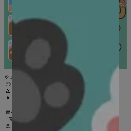
💛 原廠授權正品 (非業務水貨、非整新品)
📦 只販售單一原廠貨源 最新效期商品
🔺 原廠商品有保障、已簽署蝦皮正品切結書
🌲 本賣場使用光貿電子代開發票
賣場貨源來自「臭味滾」原廠
“ 完整膠膜包裝 及 盒上條碼 ” 完整保留給您
盒上的條碼可至「臭味滾」追蹤品項來源