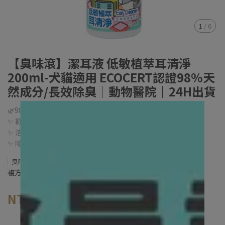
1
/
6
【臭味滾】潔耳液 低敏植萃耳清淨
200ml-犬貓適用 ECOCERT認證98%天
然成分/長效除臭｜動物醫院｜24H出貨
🌿98%天然成分🌿通過ECOCERT認證!!
✨ 舒緩力-化妝品級精華活性成分
✨ 溶解力-絕佳水稠比例，溶解效果看得到
✨ 除臭力-乾淨無味一整週
臭味滾 Odout
複方植物萃取配方，保護耳朵皮膚不刺激
NT$437
NT$460