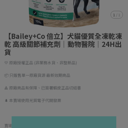
1
/
1
【Bailey+Co 倍立】犬貓優質全凍乾凍
乾 高級關節補充劑｜動物醫院｜24H出
貨
💛 原廠授權正品 (非業務水貨、非整新品)
📦 只販售單一原廠貨源 最新效期商品
🔺 原廠商品有保障、已簽署蝦皮正品切結書
🌲 本賣場使用光貿電子代開發票
賣場貨源來自「Bailey+Co 倍立」原廠