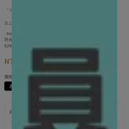
“ 完整膠膜包裝 及 盒上條碼 ” 完整保留給您
盒上的條碼可至「Bailey+Co 倍立」追蹤品項來源
Bailey+Co 倍立
符合 AAFCO 認證營養標準 100%紐西蘭人類食材級材料 含肉量
92%以上優質全凍乾生肉 無穀物、無基因改造生物
NT$1,350
規格
高級關節補充劑150g
此商品參與的優惠活動
《倍立》同品項2件5折(關節補充劑)