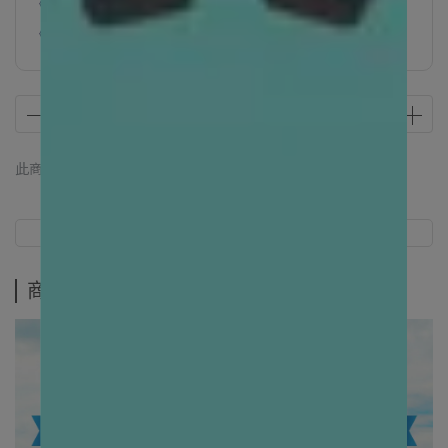
《炎夏萌寵守護祭》滿$1200現折$88
《炎夏萌寵守護祭》滿$1888現折$188
【8/1-8/9爸氣加碼】滿$2288加贈$100折價券
【8/1-8/9 下單加購毛健康益生菌79折】
此商品 「 最高 」可以折抵紅利
0
點 (約等於
NT$0
)
商品介紹
規格說明
商品介紹