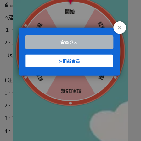
商品規格：60ml/瓶
⭐建議用法/用量
１．與食物混合，或直接使用餵食針筒讓毛孩食用。
2．犬、貓每日二次，每次每5公斤給予1毫升。
（或是依照專業獸醫師指示
❗ 注意事項：
1．使用前請搖晃均勻。
2．開封後請置冰箱保存。
3．請存放在陰涼乾燥處，並避免陽光直曬 。
4．此為玻璃瓶裝，請置於孩童無法觸及之處