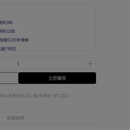
折$88
折$188
8加贈$100折價券
生菌79折】
立即購買
 」可以折抵紅利
262
點 (約等於
NT$262
)
規格說明